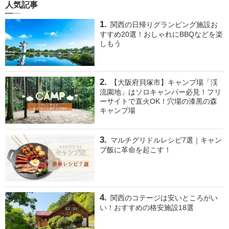
人気記事
関西の日帰りグランピング施設お
すすめ20選！おしゃれにBBQなどを楽
しもう
【大阪府貝塚市】キャンプ場「渓
流園地」はソロキャンパー必見！フリ
ーサイトで直火OK！穴場の漆黒の森
キャンプ場
マルチグリドルレシピ7選｜キャン
プ飯に革命を起こす！
関西のコテージは安いところがい
い！おすすめの格安施設18選