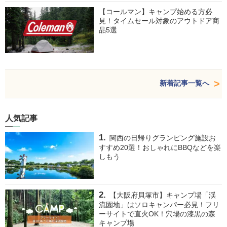
【コールマン】キャンプ始める方必
見！タイムセール対象のアウトドア商
品5選
新着記事一覧へ
人気記事
関西の日帰りグランピング施設お
すすめ20選！おしゃれにBBQなどを楽
しもう
【大阪府貝塚市】キャンプ場「渓
流園地」はソロキャンパー必見！フリ
ーサイトで直火OK！穴場の漆黒の森
キャンプ場