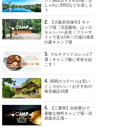
ング施設おすすめ20選！お
しゃれにBBQなどを楽しも
う
【大阪府貝塚市】キャ
ンプ場「渓流園地」はソロ
キャンパー必見！フリーサ
イトで直火OK！穴場の漆黒
の森キャンプ場
マルチグリドルレシピ7
選｜キャンプ飯に革命を起
こす！
関西のコテージは安い
ところがいい！おすすめの
格安施設18選
【三重県】自然豊かで
素敵な無料キャンプ場～須
原親水広場～