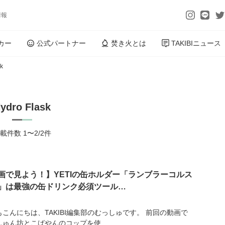
情報
カー
公式パートナー
焚き火とは
TAKIBIニュース
sk
ydro Flask
載件数 1〜2/2件
画で見よう！】YETIの缶ホルダー「ランブラーコルス
」は最強の缶ドリンク必須ツール…
もこんにちは、TAKIBI編集部のむっしゅです。 前回の動画で
しゅん坊とこばやんのコップを使...