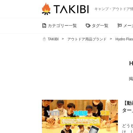
キャンプ・アウトドア
カテゴリー一覧
タグ一覧
メー
TAKIBI
アウトドア用品ブランド
Hydro Fla
H
掲
【動
ター
どう
は、