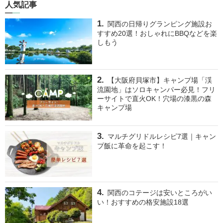
人気記事
関西の日帰りグランピング施設お
すすめ20選！おしゃれにBBQなどを楽
しもう
【大阪府貝塚市】キャンプ場「渓
流園地」はソロキャンパー必見！フリ
ーサイトで直火OK！穴場の漆黒の森
キャンプ場
マルチグリドルレシピ7選｜キャン
プ飯に革命を起こす！
関西のコテージは安いところがい
い！おすすめの格安施設18選