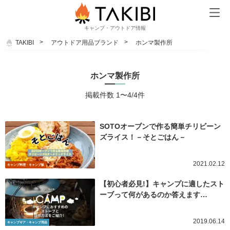
キャンプ・アウトドア情報
TAKIBI
アウトドア用品ブランド
ホンマ製作所
ホンマ製作所
掲載件数 1〜4/4件
SOTOオーブンで作る簡単チリビーン
ズライス！－そとごはん－
2021.02.12
キャンプ料理・キャンプ飯
【初心者必見!】キャンプに適したスト
ーブって何があるのか答えます…
2019.06.14
キャンプギア・キャンプ用品