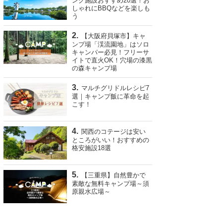
ング施設おすすめ20選！お
しゃれにBBQなどを楽しも
う
【大阪府貝塚市】キャ
ンプ場「渓流園地」はソロ
キャンパー必見！フリーサ
イトで直火OK！穴場の漆黒
の森キャンプ場
マルチグリドルレシピ7
選｜キャンプ飯に革命を起
こす！
関西のコテージは安い
ところがいい！おすすめの
格安施設18選
【三重県】自然豊かで
素敵な無料キャンプ場～須
原親水広場～