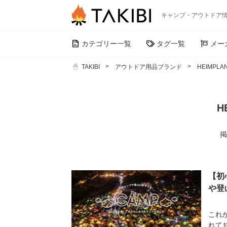
キャンプ・アウトドア
カテゴリー一覧
タグ一覧
メー
TAKIBI
アウトドア用品ブランド
HEIMPLA
H
掲
【初
や登
これ
れて