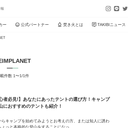
情報
カー
公式パートナー
焚き火とは
TAKIBIニュース
NET
EIMPLANET
載件数 1〜1/1件
心者必見!】あなたにあったテントの選び方！キャンプ
山におすすめのテントも紹介！
からキャンプを始めてみようとお考えの方、または知人に誘わ
ちょっと本格的な登山をすることになっ...