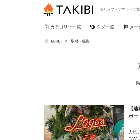
キャンプ・アウトドア
カテゴリー一覧
タグ一覧
メー
TAKIBI
取材・撮影
掲
【速
ポー
人気ア
F/W