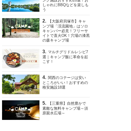
ング施設おすすめ20選！お
しゃれにBBQなどを楽しも
う
【大阪府貝塚市】キャ
ンプ場「渓流園地」はソロ
キャンパー必見！フリーサ
イトで直火OK！穴場の漆黒
の森キャンプ場
マルチグリドルレシピ7
選｜キャンプ飯に革命を起
こす！
関西のコテージは安い
ところがいい！おすすめの
格安施設18選
【三重県】自然豊かで
素敵な無料キャンプ場～須
原親水広場～