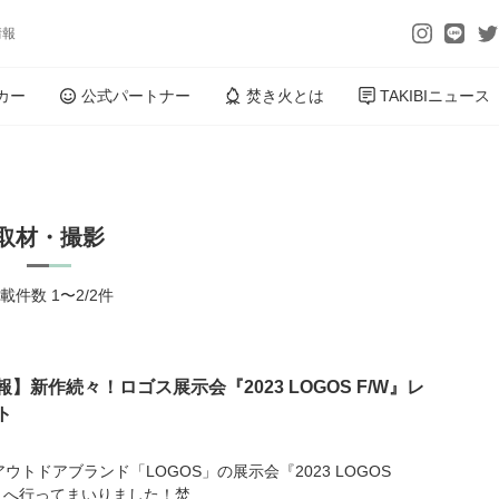
情報
カー
公式パートナー
焚き火とは
TAKIBIニュース
取材・撮影
載件数 1〜2/2件
報】新作続々！ロゴス展示会『2023 LOGOS F/W』レ
ト
ウトドアブランド「LOGOS」の展示会『2023 LOGOS
』へ行ってまいりました！焚...