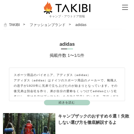
キャンプ・アウトドア情報
TAKIBI
ファッションブランド
adidas
adidas
掲載件数 1〜1/1件
スポーツ用品のパイオニア、アディダス（adidas）
アディダス（adidas）はドイツのスポーツ用品のメーカーで、靴職人
の息子が1920年に兄弟で立ち上げたのが始まりとなっています。その
後兄弟は別会社を作り、弟が自分の愛称をくっつけてadidasという社
名にし、兄は今ではプーマとなった会社を設立しています。アディダス
は、日本代表のユニフォーム等が有名ですがキャンプ用品も多く、通気
続きを読む
性のいいシャツや丈夫なハイキングシューズ、ステンレスマグボトル等
も人気があります。
キャンプザックのおすすめ６選！失敗
しない選び方を徹底解説するよ