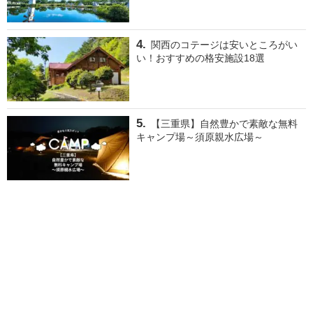
関西のコテージは安いところがい
い！おすすめの格安施設18選
【三重県】自然豊かで素敵な無料
キャンプ場～須原親水広場～