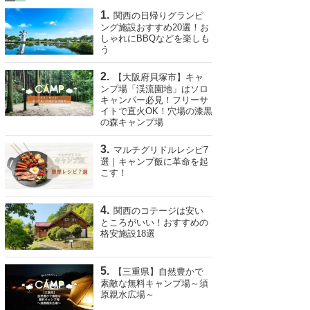
関西の日帰りグランピ
ング施設おすすめ20選！お
しゃれにBBQなどを楽しも
う
【大阪府貝塚市】キャ
ンプ場「渓流園地」はソロ
キャンパー必見！フリーサ
イトで直火OK！穴場の漆黒
の森キャンプ場
マルチグリドルレシピ7
選｜キャンプ飯に革命を起
こす！
関西のコテージは安い
ところがいい！おすすめの
格安施設18選
【三重県】自然豊かで
素敵な無料キャンプ場～須
原親水広場～