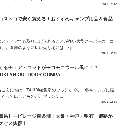
2021.12.20
コストコで安く買える！おすすめキャンプ用品＆食品
のメディアでも取り上げられることが多い大型スーパーの「コ
コ」。倉庫のように広い売り場には、様...
2021.12.19
てるチェア・コットがモコモコウール風に！？
OKLYN OUTDOOR COMPA…
もこんにちは、TAKIBI編集部のむっしゅです。冬キャンプに臨
あたってほしいものが、ブランケ...
2021.12.18
庫県】モビレージ東条湖｜大阪・神戸・明石・姫路か
クセス抜群！