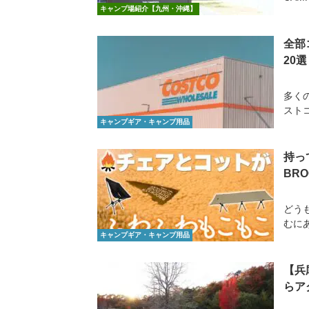
キャンプ場紹介【九州・沖縄】
全部
20選
多く
スト
キャンプギア・キャンプ用品
持っ
BRO
どう
むに
キャンプギア・キャンプ用品
【兵
らア