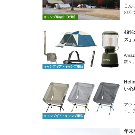
こん
の方
キャンプ場紹介【近畿】
49
ス」
Am
数々。
キャンプギア・キャンプ用品
He
い心
アウ
す。
キャンプギア・キャンプ用品
年末