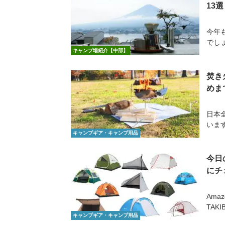
13選
今年
でし
キャンプ場紹介【中部】
焚き
めま
日本
いま
キャンプギア・キャンプ用品
今日
にチ
Ama
TAK
キャンプギア・キャンプ用品