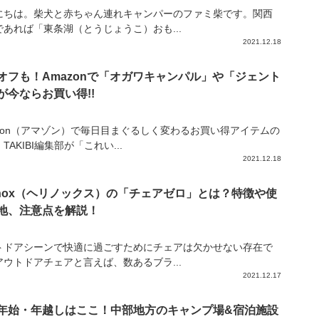
にちは。柴犬と赤ちゃん連れキャンパーのファミ柴です。関西
であれば「東条湖（とうじょうこ）おも...
2021.12.18
%オフも！Amazonで「オガワキャンパル」や「ジェント
が今ならお買い得!!
azon（アマゾン）で毎日目まぐるしく変わるお買い得アイテムの
TAKIBI編集部が「これい...
2021.12.18
linox（ヘリノックス）の「チェアゼロ」とは？特徴や使
地、注意点を解説！
トドアシーンで快適に過ごすためにチェアは欠かせない存在で
アウトドアチェアと言えば、数あるブラ...
2021.12.17
年始・年越しはここ！中部地方のキャンプ場&宿泊施設