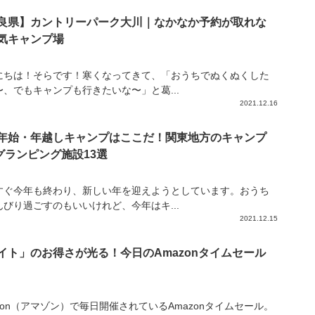
良県】カントリーパーク大川｜なかなか予約が取れな
気キャンプ場
にちは！そらです！寒くなってきて、「おうちでぬくぬくした
〜、でもキャンプも行きたいな〜」と葛...
2021.12.16
年始・年越しキャンプはここだ！関東地方のキャンプ
グランピング施設13選
すぐ今年も終わり、新しい年を迎えようとしています。おうち
んびり過ごすのもいいけれど、今年はキ...
2021.12.15
イト」のお得さが光る！今日のAmazonタイムセール
zon（アマゾン）で毎日開催されているAmazonタイムセール。