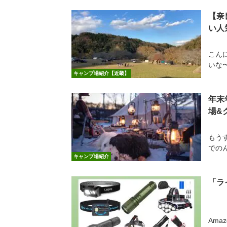
【奈
い人
こん
いな
キャンプ場紹介【近畿】
年末
場&
もう
での
キャンプ場紹介
「ラ
Ama