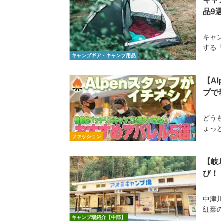
品9
キャ
する
キャンプギア・キャンプ用品
【Al
プで
どう
ょっと
ファッション
【岐
び！
中津
紅葉
キャンプ場紹介【中部】