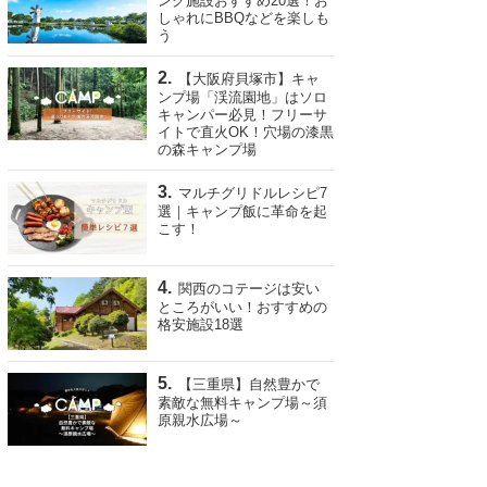
ング施設おすすめ20選！お
しゃれにBBQなどを楽しも
う
【大阪府貝塚市】キャ
ンプ場「渓流園地」はソロ
キャンパー必見！フリーサ
イトで直火OK！穴場の漆黒
の森キャンプ場
マルチグリドルレシピ7
選｜キャンプ飯に革命を起
こす！
関西のコテージは安い
ところがいい！おすすめの
格安施設18選
【三重県】自然豊かで
素敵な無料キャンプ場～須
原親水広場～