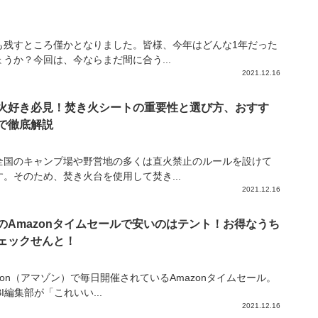
も残すところ僅かとなりました。皆様、今年はどんな1年だった
ょうか？今回は、今ならまだ間に合う...
2021.12.16
火好き必見！焚き火シートの重要性と選び方、おすす
で徹底解説
全国のキャンプ場や野営地の多くは直火禁止のルールを設けて
す。そのため、焚き火台を使用して焚き...
2021.12.16
のAmazonタイムセールで安いのはテント！お得なうち
ェックせんと！
zon（アマゾン）で毎日開催されているAmazonタイムセール。
IBI編集部が「これいい...
2021.12.16