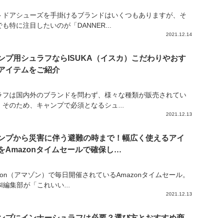
トドアシューズを手掛けるブランドはいくつもありますが、そ
も特に注目したいのが「DANNER...
2021.12.14
ンプ用シュラフならISUKA（イスカ）こだわりやおす
アイテムをご紹介
ラフは国内外のブランドを問わず、様々な種類が販売されてい
。そのため、キャンプで必須となるシュ...
2021.12.13
ンプから災害に伴う避難の時まで！幅広く使えるアイ
をAmazonタイムセールで確保し…
zon（アマゾン）で毎日開催されているAmazonタイムセール。
IBI編集部が「これいい...
2021.12.13
ンプにインナーシュラフは必要？選び方とおすすめ商