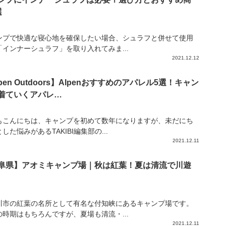
選
ンプで快適な寝心地を確保したい場合、シュラフと併せて使用
「インナーシュラフ」を取り入れてみま...
2021.12.12
pen Outdoors】Alpenおすすめのアパレル5選！キャン
着ていくアパレ…
もこんにちは、キャンプを初めて数年になりますが、未だにち
した悩みがあるTAKIBI編集部の...
2021.12.11
阜県】アオミキャンプ場｜秋は紅葉！夏は清流で川遊
川市の紅葉の名所として有名な付知峡にあるキャンプ場です。
の時期はもちろんですが、夏場も清流・...
2021.12.11