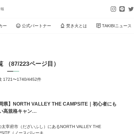
情報
カー
公式パートナー
焚き火とは
TAKIBIニュース
 （87/223ページ目）
1721〜1740/4452件
県】NORTH VALLEY THE CAMPSITE｜初心者にも
い高規格キャン…
太宰府市（だざいふし）にあるNORTH VALLEY THE
PSITE（ノースバレーキ...