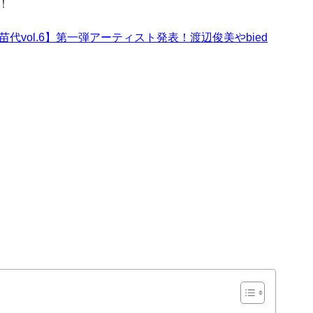
！
 猪苗代vol.6】第一弾アーティスト発表！渡辺俊美やbied