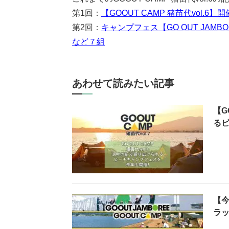
第1回：
【GOOUT CAMP 猪苗代vol.
第2回：
キャンプフェス【GO OUT JAMBOR
など７組
あわせて読みたい記事
【G
る
【今
ラッ