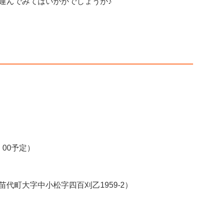
運んでみてはいかがでしょうか♪
：00予定）
代町大字中小松字四百刈乙1959‐2）