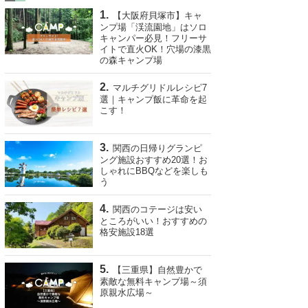
【大阪府貝塚市】キャ
ンプ場「渓流園地」はソロ
キャンパー必見！フリーサ
イトで直火OK！穴場の漆黒
の森キャンプ場
マルチグリドルレシピ7
選｜キャンプ飯に革命を起
こす！
関西の日帰りグランピ
ング施設おすすめ20選！お
しゃれにBBQなどを楽しも
う
関西のコテージは安い
ところがいい！おすすめの
格安施設18選
【三重県】自然豊かで
素敵な無料キャンプ場～須
原親水広場～