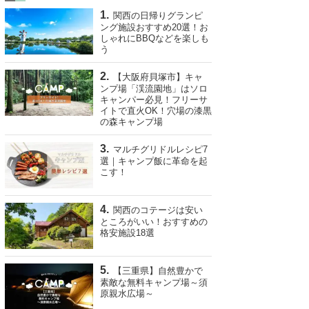
関西の日帰りグランピ
ング施設おすすめ20選！お
しゃれにBBQなどを楽しも
う
【大阪府貝塚市】キャ
ンプ場「渓流園地」はソロ
キャンパー必見！フリーサ
イトで直火OK！穴場の漆黒
の森キャンプ場
マルチグリドルレシピ7
選｜キャンプ飯に革命を起
こす！
関西のコテージは安い
ところがいい！おすすめの
格安施設18選
【三重県】自然豊かで
素敵な無料キャンプ場～須
原親水広場～