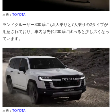
出典：
TOYOTA
ランドクルーザー300系にも5人乗りと7人乗りの2タイプが
用意されており、車内は先代200系に比べると少し広くなっ
ています。
出典：
TOYOTA