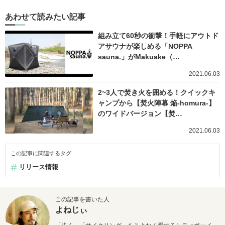
あわせて読みたい記事
組み立て60秒の衝撃！手軽にアウトド
アサウナが楽しめる「NOPPA
sauna.」がMakuake（…
2021.06.03
2~3人で焚き火を囲める！クイックキ
ャンプから【焚火陣幕 焔-homura-】
のワイドバージョン【焚…
2021.06.03
この記事に関連するタグ
リリース情報
この記事を書いた人
よねじぃ