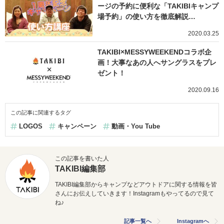
ージの予約に便利な「TAKIBIキャンプ
場予約」の使い方を徹底解説…
2020.03.25
TAKIBI×MESSYWEEKENDコラボ企
画！大事なあの人へサングラスをプレ
ゼント！
2020.09.16
この記事に関連するタグ
LOGOS
キャンペーン
動画・You Tube
この記事を書いた人
TAKIBI編集部
TAKIBI編集部からキャンプなどアウトドアに関する情報を皆
さんにお伝えしていきます！Instagramもやってるので見て
ね♪
記事一覧へ
Instagramへ