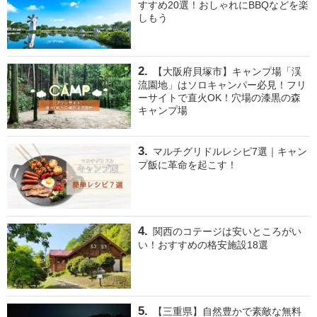
すすめ20選！おしゃれにBBQなどを楽
しもう
【大阪府貝塚市】キャンプ場「渓
流園地」はソロキャンパー必見！フリ
ーサイトで直火OK！穴場の漆黒の森
キャンプ場
マルチグリドルレシピ7選｜キャン
プ飯に革命を起こす！
関西のコテージは安いところがい
い！おすすめの格安施設18選
【三重県】自然豊かで素敵な無料