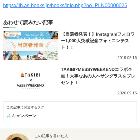
https://lib.as-books.jp/books/info.php?no=PLN00000026
あわせて読みたい記事
【当選者発表！】Instagramフォロワ
ー1,000人突破記念フォトコンテス
ト！！
2019.05.16
TAKIBI×MESSYWEEKENDコラボ企
画！大事なあの人へサングラスをプレ
ゼント！
2020.09.16
この記事に関連するタグ
キャンペーン
この記事を書いた人