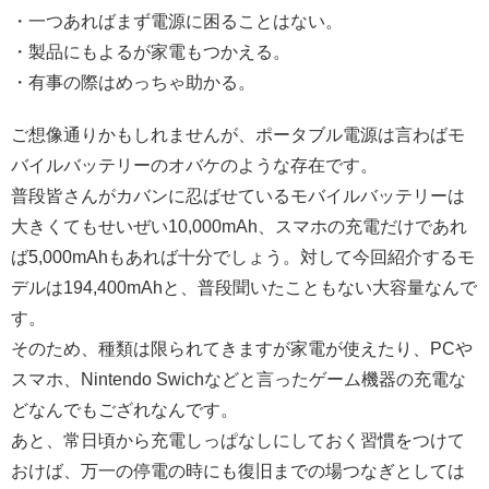
・一つあればまず電源に困ることはない。
・製品にもよるが家電もつかえる。
・有事の際はめっちゃ助かる。
ご想像通りかもしれませんが、ポータブル電源は言わばモ
バイルバッテリーのオバケのような存在です。
普段皆さんがカバンに忍ばせているモバイルバッテリーは
大きくてもせいぜい10,000mAh、スマホの充電だけであれ
ば5,000mAhもあれば十分でしょう。対して今回紹介するモ
デルは
194,400mAhと、普段聞いたこともない大容量なんで
す。
そのため、種類は限られてきますが家電が使えたり、PCや
スマホ、Nintendo Swichなどと言ったゲーム機器の充電な
どなんでもござれなんです。
あと、常日頃から充電しっぱなしにしておく習慣をつけて
おけば、万一の停電の時にも復旧までの場つなぎとしては