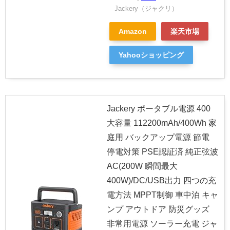
Jackery（ジャクリ）
Amazon
楽天市場
Yahooショッピング
Jackery ポータブル電源 400
大容量 112200mAh/400Wh 家
庭用 バックアップ電源 節電
停電対策 PSE認証済 純正弦波
AC(200W 瞬間最大
400W)/DC/USB出力 四つの充
電方法 MPPT制御 車中泊 キャ
ンプ アウトドア 防災グッズ
非常用電源 ソーラー充電 ジャ