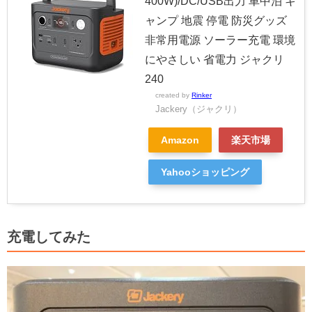
400W)/DC/USB出力 車中泊 キ
ャンプ 地震 停電 防災グッズ
非常用電源 ソーラー充電 環境
にやさしい 省電力 ジャクリ
240
created by
Rinker
Jackery（ジャクリ）
Amazon
楽天市場
Yahooショッピング
充電してみた