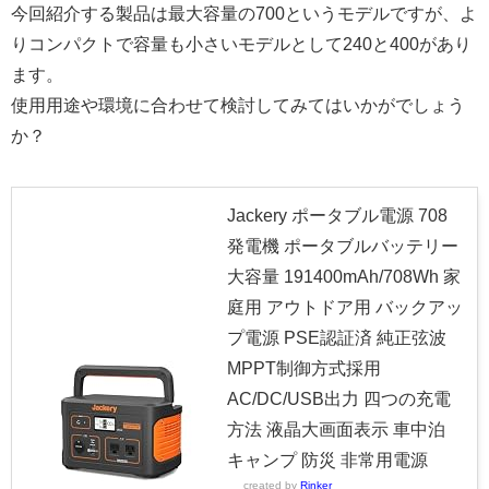
今回紹介する製品は最大容量の700というモデルですが、よ
りコンパクトで容量も小さいモデルとして240と400があり
ます。
使用用途や環境に合わせて検討してみてはいかがでしょう
か？
Jackery ポータブル電源 708
発電機 ポータブルバッテリー
大容量 191400mAh/708Wh 家
庭用 アウトドア用 バックアッ
プ電源 PSE認証済 純正弦波
MPPT制御方式採用
AC/DC/USB出力 四つの充電
方法 液晶大画面表示 車中泊
キャンプ 防災 非常用電源
created by
Rinker