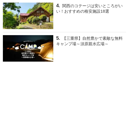
関西のコテージは安いところがい
い！おすすめの格安施設18選
【三重県】自然豊かで素敵な無料
キャンプ場～須原親水広場～