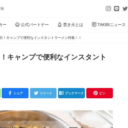
情報
カー
公式パートナー
焚き火とは
TAKIBIニュース
の日！キャンプで便利なインスタントラーメン特集！！
日！キャンプで便利なインスタント
シェア
ツイート
ブックマーク
ピン