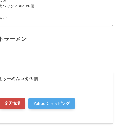
しお
ック 430g ×6個
みそ
トラーメン
らーめん 5食×6個
楽天市場
Yahooショッピング