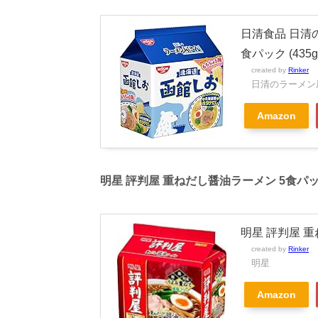
日清食品 日清
食パック (435g
created by
Rinker
日清のラーメン
Amazon
明星 評判屋 重ねだし醤油ラーメン 5食パック 
明星 評判屋 重
created by
Rinker
明星
Amazon