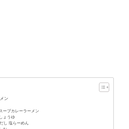
メン
幌スープカレーラーメン
しょうゆ
りだし 塩らーめん