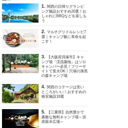
関西の日帰りグランピ
ング施設おすすめ20選！お
しゃれにBBQなどを楽しも
う
マルチグリドルレシピ7
選｜キャンプ飯に革命を起
こす！
【大阪府貝塚市】キャ
ンプ場「渓流園地」はソロ
キャンパー必見！フリーサ
イトで直火OK！穴場の漆黒
の森キャンプ場
関西のコテージは安い
ところがいい！おすすめの
格安施設18選
【三重県】自然豊かで
素敵な無料キャンプ場～須
原親水広場～