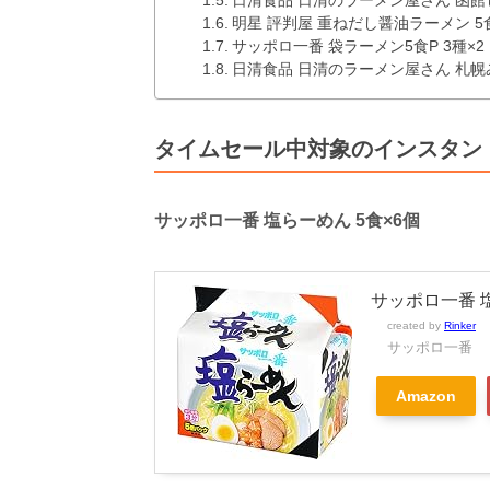
日清食品 日清のラーメン屋さん 函館
明星 評判屋 重ねだし醤油ラーメン 5食パ
サッポロ一番 袋ラーメン5食P 3種×2
日清食品 日清のラーメン屋さん 札幌
タイムセール中対象のインスタン
サッポロ一番 塩らーめん 5食×6個
サッポロ一番 塩
created by
Rinker
サッポロ一番
Amazon