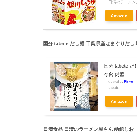
日清のラーメン
Amazon
国分 tabete だし麺 千葉県産はまぐりだし
国分 tabete
存食 備蓄
created by
Rinker
tabete
Amazon
日清食品 日清のラーメン屋さん 函館しお