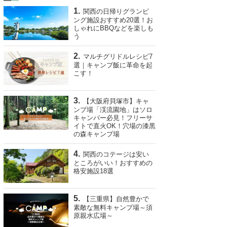
関西の日帰りグランピ
ング施設おすすめ20選！お
しゃれにBBQなどを楽しも
う
マルチグリドルレシピ7
選｜キャンプ飯に革命を起
こす！
【大阪府貝塚市】キャ
ンプ場「渓流園地」はソロ
キャンパー必見！フリーサ
イトで直火OK！穴場の漆黒
の森キャンプ場
関西のコテージは安い
ところがいい！おすすめの
格安施設18選
【三重県】自然豊かで
素敵な無料キャンプ場～須
原親水広場～