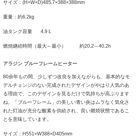
サイズ：(H×W×D)485.7×388×388mm
重量：約6.2kg
油タンク容量 4.9 L
燃焼継続時間（最大～最小） 約20.2～40.2h
アラジン ブルーフレームヒーター
80余年もの間、少しずつ改良を加えながらも、基本的なモ
デルチェンジのない完成されたデザインがやはり人気のあ
る理由で、このデザインを見るだけで気持ちが高ぶります
ね。「ブルーフレーム」の美しい青い炎はムラなく気化さ
れた灯油が充分な酸素を供給され、良い燃焼状態であるこ
とを意味しています。
サイズ：H551×W388×D405mm