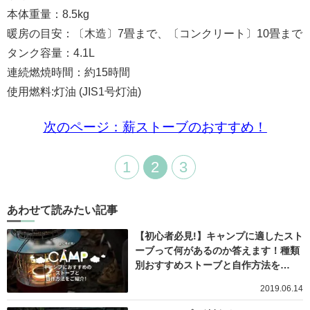
本体重量：8.5kg
暖房の目安：〔木造〕7畳まで、〔コンクリート〕10畳まで
タンク容量：4.1L
連続燃焼時間：約15時間
使用燃料:灯油 (JIS1号灯油)
次のページ：薪ストーブのおすすめ！
1
2
3
あわせて読みたい記事
【初心者必見!】キャンプに適したスト
ーブって何があるのか答えます！種類
別おすすめストーブと自作方法を…
2019.06.14