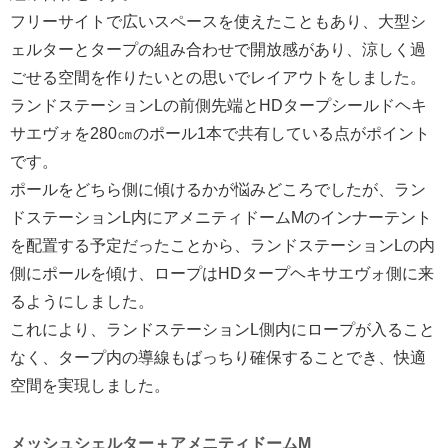
フリーサイトで広いスペースを使えたこともあり、大型シ
ェルターとタープの組み合わせで開放感があり、涼しく過
ごせる空間を作りたいとの思いでレイアウトをしました。
ランドステーションLの前側先端とHDタープシールドヘキ
サエヴォを280㎝のポール1本で共有している点がポイント
です。
ポールをどちら側に傾けるかが悩みどころでしたが、ラン
ドステーションL内にアメニティドームMのインナーテント
を配置する予定だったことから、ランドステーションLの内
側にポールを傾け、ロープはHDタープヘキサエヴォ側に来
るようにしました。
これにより、ランドステーションL側内にロープが入ること
なく、タープ内の導線もばっちり確保することでき、快適
空間を実現しました。
メッシュシェルター＋アメニティドームM