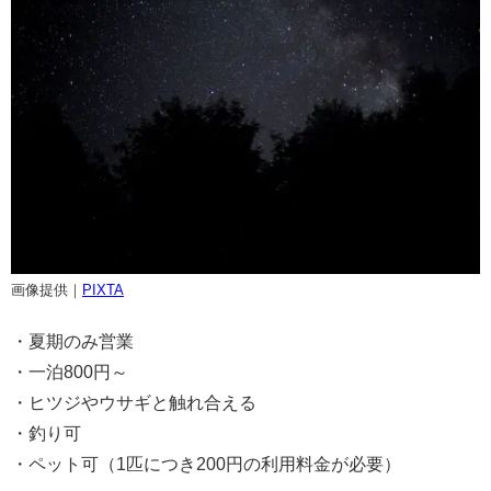
画像提供｜
PIXTA
・夏期のみ営業
・一泊800円～
・ヒツジやウサギと触れ合える
・釣り可
・ペット可（1匹につき200円の利用料金が必要）