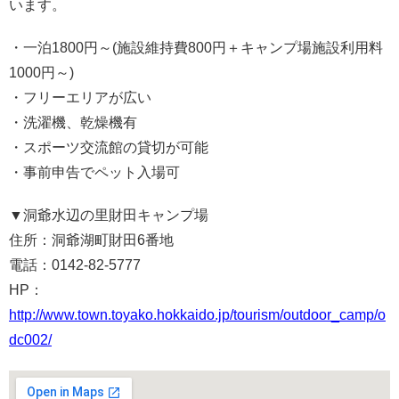
います。
・一泊1800円～(施設維持費800円＋キャンプ場施設利用料
1000円～)
・フリーエリアが広い
・洗濯機、乾燥機有
・スポーツ交流館の貸切が可能
・事前申告でペット入場可
▼洞爺水辺の里財田キャンプ場
住所：洞爺湖町財田6番地
電話：0142-82-5777
HP：
http://www.town.toyako.hokkaido.jp/tourism/outdoor_camp/o
dc002/