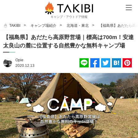
キャンプ・アウトドア情報
TAKIBI
キャンプ場紹介
北海道・東北
【福島県】あだたら高
【福島県】あだたら高原野営場｜標高は700m！安達
太良山の麓に位置する自然豊かな無料キャンプ場
Opie
2020.12.13