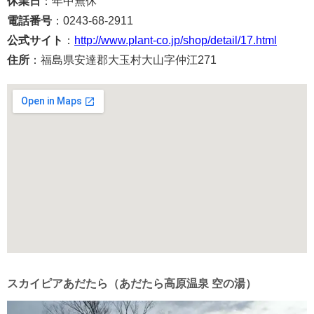
休業日
：年中無休
電話番号
：0243-68-2911
公式サイト
：
http://www.plant-co.jp/shop/detail/17.html
住所
：福島県安達郡大玉村大山字仲江271
スカイピアあだたら（あだたら高原温泉 空の湯）