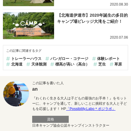
2020.08.30
【北海道伊達市】2020年誕生の多目的
キャンプ場ビレッジ大滝をご紹介！
2020.07.06
この記事に関連するタグ
トレーラーハウス
バンガロー・コテージ
体験レポート
北海道
天体観測
標高が高い（高台）
芝生
草原
この記事を書いた人
an
『わくわく生きる大人は子どもの最強のお手本！』をモット
ーに、キャンプを通して、新しいことに挑戦する大人と子ど
もを応援します！ HP
「Possibility.Labo＊ポジラボ」
資格
日本キャンプ協会公認キャンプインストラクター