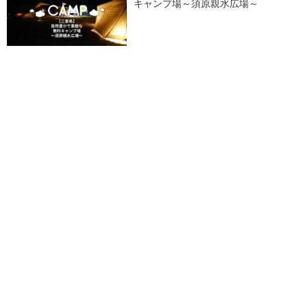
キャンプ場～須原親水広場～