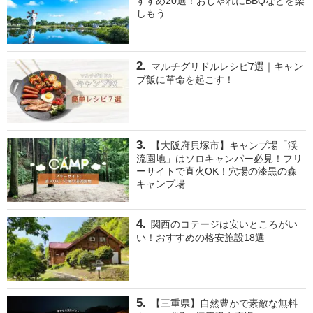
すすめ20選！おしゃれにBBQなどを楽
しもう
マルチグリドルレシピ7選｜キャン
プ飯に革命を起こす！
【大阪府貝塚市】キャンプ場「渓
流園地」はソロキャンパー必見！フリ
ーサイトで直火OK！穴場の漆黒の森
キャンプ場
関西のコテージは安いところがい
い！おすすめの格安施設18選
【三重県】自然豊かで素敵な無料