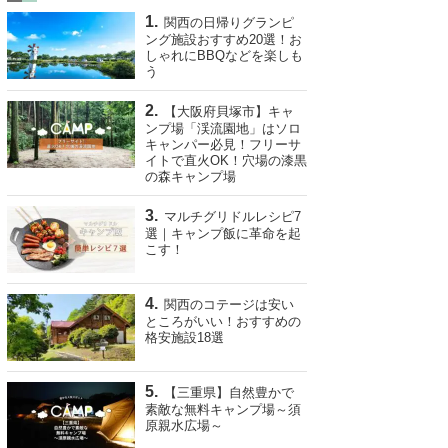
関西の日帰りグランピ
ング施設おすすめ20選！お
しゃれにBBQなどを楽しも
う
【大阪府貝塚市】キャ
ンプ場「渓流園地」はソロ
キャンパー必見！フリーサ
イトで直火OK！穴場の漆黒
の森キャンプ場
マルチグリドルレシピ7
選｜キャンプ飯に革命を起
こす！
関西のコテージは安い
ところがいい！おすすめの
格安施設18選
【三重県】自然豊かで
素敵な無料キャンプ場～須
原親水広場～