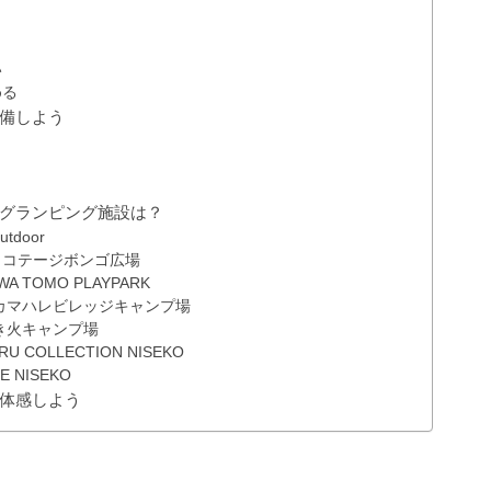
い
める
備しよう
グランピング施設は？
door
ココテージボンゴ広場
TOMO PLAYPARK
カマハレビレッジキャンプ場
き火キャンプ場
OLLECTION NISEKO
NISEKO
体感しよう