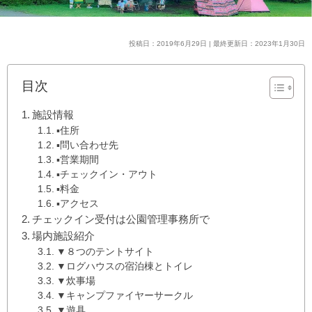
投稿日：2019年6月29日 | 最終更新日：2023年1月30日
目次
施設情報
▪️住所
▪️問い合わせ先
▪️営業期間
▪️チェックイン・アウト
▪️料金
▪️アクセス
チェックイン受付は公園管理事務所で
場内施設紹介
▼８つのテントサイト
▼ログハウスの宿泊棟とトイレ
▼炊事場
▼キャンプファイヤーサークル
▼遊具