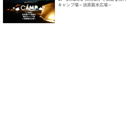
キャンプ場～須原親水広場～