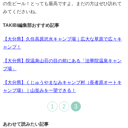
の生ビール！とっても最高ですよ。まだの方はぜひ訪れて
みてくださいね。
TAKIBI編集部おすすめ記事
【大分県】久住高原沢水キャンプ場｜広大な草原で広々キ
ャンプ！
【大分県】院温泉山荘の目の前にある「法華院温泉キャン
プ場」
【大分県】くじゅうやまなみキャンプ村（長者原オートキ
ャンプ場）｜山並みを一望できる！
1
2
3
あわせて読みたい記事