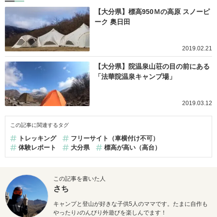
【大分県】標高950Ｍの高原 スノーピ
ーク 奥日田
2019.02.21
【大分県】院温泉山荘の目の前にある
「法華院温泉キャンプ場」
2019.03.12
この記事に関連するタグ
トレッキング
フリーサイト（車横付け不可）
体験レポート
大分県
標高が高い（高台）
この記事を書いた人
さち
キャンプと登山が好きな子供5人のママです。たまに自作も
やったり♪のんびり外遊びを楽しんでます！