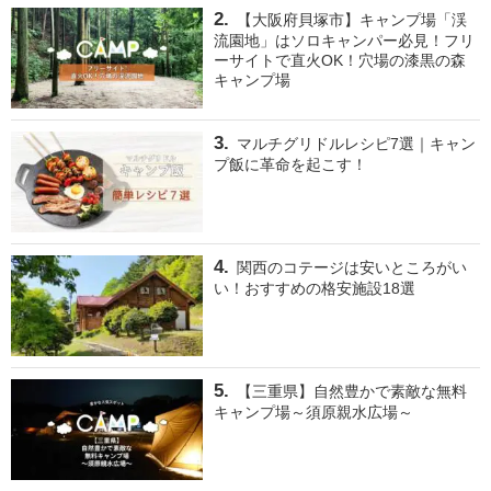
【大阪府貝塚市】キャンプ場「渓
流園地」はソロキャンパー必見！フリ
ーサイトで直火OK！穴場の漆黒の森
キャンプ場
マルチグリドルレシピ7選｜キャン
プ飯に革命を起こす！
関西のコテージは安いところがい
い！おすすめの格安施設18選
【三重県】自然豊かで素敵な無料
キャンプ場～須原親水広場～