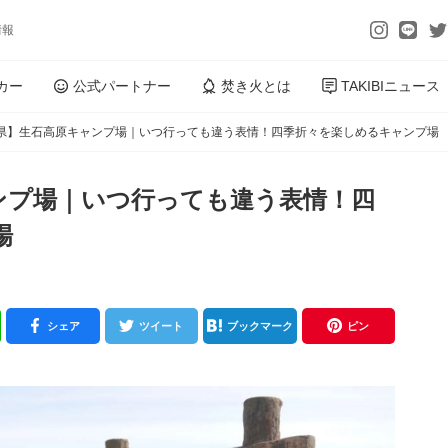
情報
カー
公式パートナー
焚き火とは
TAKIBIニュース
県】生石高原キャンプ場｜いつ行っても違う表情！四季折々を楽しめるキャンプ場
ンプ場｜いつ行っても違う表情！四
場
シェア
ツイート
ブックマーク
ピン