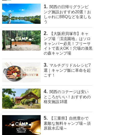
関西の日帰りグランピ
ング施設おすすめ20選！お
しゃれにBBQなどを楽しも
う
【大阪府貝塚市】キャ
ンプ場「渓流園地」はソロ
キャンパー必見！フリーサ
イトで直火OK！穴場の漆黒
の森キャンプ場
マルチグリドルレシピ7
選｜キャンプ飯に革命を起
こす！
関西のコテージは安い
ところがいい！おすすめの
格安施設18選
【三重県】自然豊かで
素敵な無料キャンプ場～須
原親水広場～