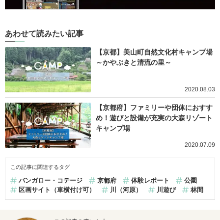
あわせて読みたい記事
【京都】美山町自然文化村キャンプ場
～かやぶきと清流の里～
2020.08.03
【京都府】ファミリーや団体におすす
め！遊びと設備が充実の大森リゾート
キャンプ場
2020.07.09
この記事に関連するタグ
バンガロー・コテージ
京都府
体験レポート
公園
区画サイト（車横付け可）
川（河原）
川遊び
林間