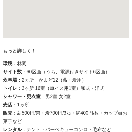
もっと詳しく！
環境
：林間
サイト数
：60区画（うち、電源付きサイト6区画）
炊事場
：2ヵ所 かまど12（薪・炭用）
トイレ
：3ヶ所 16室（車イス用1室）和式・洋式
シャワー・更衣室
：男2室 女2室
売店
：1ヵ所
販売
：薪500円/束・炭700円/3㎏・網400円/枚・カップ麺お
菓子など
レンタル
：テント・バーベキューコンロ・毛布など