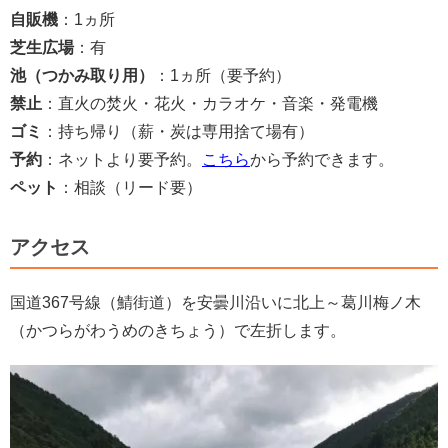
自販機
：1ヵ所
芝生広場
：有
池（つかみ取り用）
：1ヵ所（要予約）
禁止
：直火の焚火・花火・カラオケ・音楽・発電機
ゴミ
：持ち帰り（薪・炭は専用捨て場有）
予約
：ネットより要予約。
こちら
から予約できます。
ペット
：相談（リード要）
アクセス
国道367号線（鯖街道）を安曇川沿いに北上～葛川梅ノ木
（かつらがわうめのきちょう）で左折します。