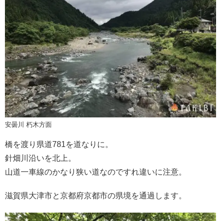
安曇川 朽木方面
橋を渡り県道781を道なりに。
針畑川沿いを北上。
山道一車線のかなり狭い道なのですれ違いに注意。
滋賀県大津市と京都府京都市の県境を通過します。