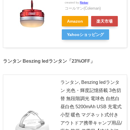
created by
Rinker
コールマン(Coleman)
Amazon
楽天市場
Yahooショッピング
ランタン Beszing ledランタン「23%OFF」
ランタン, Beszing ledランタ
ン 光色・輝度記憶搭載 3色切
替 無段階調光 電球色 自然白
昼白色 5200mAh USB 充電式
小型 暖色 マグネット式付き
アウトドア携帯キャンプ用品/