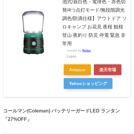
池式/昼白色・電球色・赤色切
替/4つ点灯モード/無段階調光
調色/防滴仕様】アウトドア ソ
ロキャンプ お花見 夜桜 観桜
登山 夜釣り 防災 停電 緊急 非
常用
created by
Rinker
Lepro
Amazon
楽天市場
Yahooショッピング
コールマン(Coleman) バッテリーガードLED ランタン
「27%OFF」