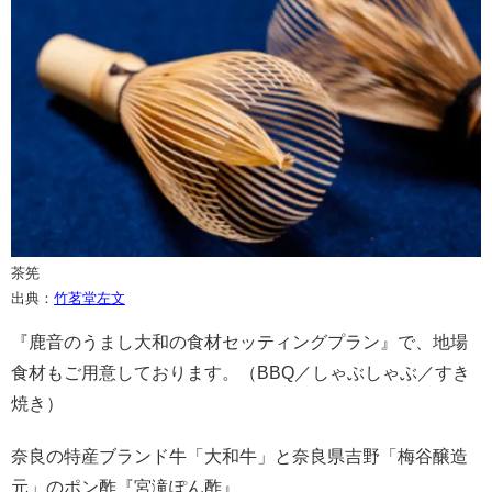
茶筅
出典：
竹茗堂左文
『鹿音のうまし大和の食材セッティングプラン』で、地場
食材もご用意しております。（BBQ／しゃぶしゃぶ／すき
焼き）
奈良の特産ブランド牛「大和牛」と奈良県吉野「梅谷醸造
元」のポン酢『宮滝ぽん酢』