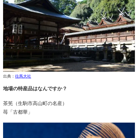
出典：
往馬大社
地場の特産品はなんですか？
茶筅（生駒市高山町の名産）
苺「古都華」