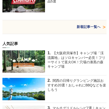
品5選
新着記事一覧へ
人気記事
【大阪府貝塚市】キャンプ場「渓
流園地」はソロキャンパー必見！フリ
ーサイトで直火OK！穴場の漆黒の森
キャンプ場
関西の日帰りグランピング施設お
すすめ20選！おしゃれにBBQなどを楽
しもう
マルチグリドルレシピ7選｜キャン