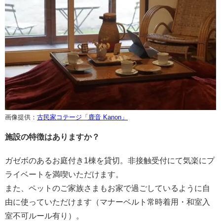
画像提供：
古民家コテージ「鹿音 Kanon」
施設の特徴はありますか？
ガゼボのあるお庭付き1棟を貸切。非接触受付にて気楽にプ
ライベートを満喫いただけます。
また、ペットのご家族さまもお家で過ごしているように自
由に使っていただけます（マナーベルト常時着用・和室入
室不可ルール有り）。