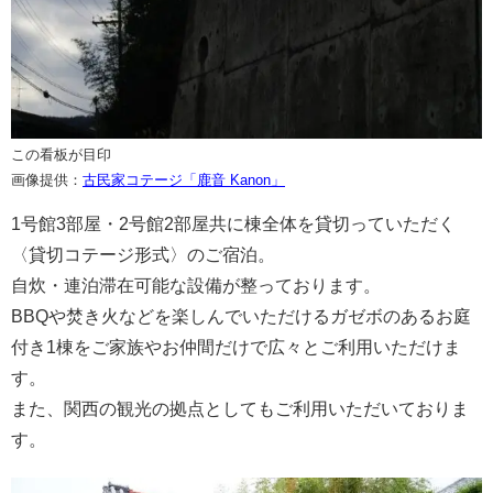
この看板が目印
画像提供：
古民家コテージ「鹿音 Kanon」
1号館3部屋・2号館2部屋共に棟全体を貸切っていただく
〈貸切コテージ形式〉のご宿泊。
自炊・連泊滞在可能な設備が整っております。
BBQや焚き火などを楽しんでいただけるガゼボのあるお庭
付き1棟をご家族やお仲間だけで広々とご利用いただけま
す。
また、関西の観光の拠点としてもご利用いただいておりま
す。