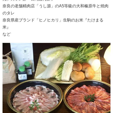
奈良の老舗精肉店「うし源」のA5等級の大和榛原牛と焼肉
のタレ
奈良県産ブランド「ヒノヒカリ」生駒のお米『たけまる
米』
など