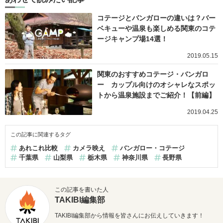
コテージとバンガローの違いは？バー
ベキューや温泉も楽しめる関東のコテ
ージキャンプ場14選！
2019.05.15
関東のおすすめコテージ・バンガロ
ー カップル向けのオシャレなスポッ
トから温泉施設までご紹介！【前編】
2019.04.25
この記事に関連するタグ
あれこれ比較
カメラ映え
バンガロー・コテージ
千葉県
山梨県
栃木県
神奈川県
長野県
この記事を書いた人
TAKIBI編集部
TAKIBI編集部から情報を皆さんにお伝えしていきます！