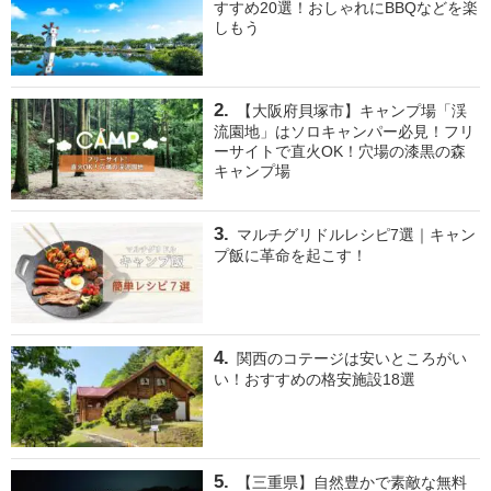
すすめ20選！おしゃれにBBQなどを楽
しもう
【大阪府貝塚市】キャンプ場「渓
流園地」はソロキャンパー必見！フリ
ーサイトで直火OK！穴場の漆黒の森
キャンプ場
マルチグリドルレシピ7選｜キャン
プ飯に革命を起こす！
関西のコテージは安いところがい
い！おすすめの格安施設18選
【三重県】自然豊かで素敵な無料