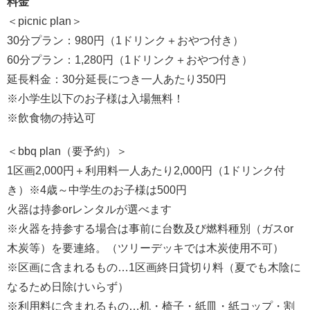
料金
＜picnic plan＞
30分プラン：980円（1ドリンク＋おやつ付き）
60分プラン：1,280円（1ドリンク＋おやつ付き）
延長料金：30分延長につき一人あたり350円​
※小学生以下のお子様は入場無料！
※飲食物の持込可
＜bbq plan（要予約）＞
1区画2,000円＋利用料一人あたり2,000円（1ドリンク付
き）※4歳～中学生のお子様は500円
火器は持参orレンタルが選べます
※火器を持参する場合は事前に台数及び燃料種別（ガスor
木炭等）を要連絡。（ツリーデッキでは木炭使用不可）
※区画に含まれるもの​…1区画終日貸切り料（夏でも木陰に
なるため日除けいらず）
※利用料に含まれるもの…机・椅子・紙皿・紙コップ・割