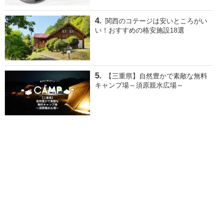
関西のコテージは安いところがい
い！おすすめの格安施設18選
【三重県】自然豊かで素敵な無料
キャンプ場～須原親水広場～