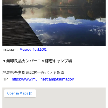
Instagram：
@speed_freak1001
▼無印良品カンパーニャ嬬恋キャンプ場
群馬県吾妻郡嬬恋村干俣バラギ高原
HP：
https://www.muji.net/camp/tsumagoi/