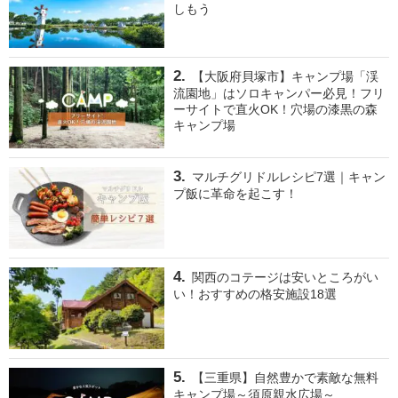
しもう
【大阪府貝塚市】キャンプ場「渓
流園地」はソロキャンパー必見！フリ
ーサイトで直火OK！穴場の漆黒の森
キャンプ場
マルチグリドルレシピ7選｜キャン
プ飯に革命を起こす！
関西のコテージは安いところがい
い！おすすめの格安施設18選
【三重県】自然豊かで素敵な無料
キャンプ場～須原親水広場～