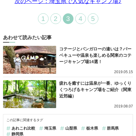
次のページ：埼玉県で人気なキャンプ場
♪
1
2
3
4
5
あわせて読みたい記事
コテージとバンガローの違いは？バー
ベキューや温泉も楽しめる関東のコテ
ージキャンプ場14選！
2019.05.15
疲れを癒すには温泉が一番、ゆっくり
くつろげるキャンプ場をご紹介（関東
近郊編）
2019.08.07
この記事に関連するタグ
あれこれ比較
埼玉県
山梨県
栃木県
群馬県
静岡県