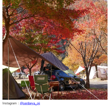
Instagram：
@senbeya_oji