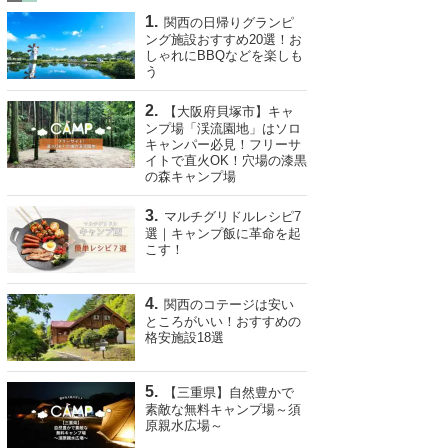
関西の日帰りグランピ
ング施設おすすめ20選！お
しゃれにBBQなどを楽しも
う
【大阪府貝塚市】キャ
ンプ場「渓流園地」はソロ
キャンパー必見！フリーサ
イトで直火OK！穴場の漆黒
の森キャンプ場
マルチグリドルレシピ7
選｜キャンプ飯に革命を起
こす！
関西のコテージは安い
ところがいい！おすすめの
格安施設18選
【三重県】自然豊かで
素敵な無料キャンプ場～須
原親水広場～