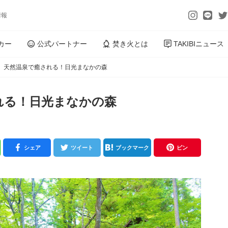
情報
カー
公式パートナー
焚き火とは
TAKIBIニュース
】天然温泉で癒される！日光まなかの森
れる！日光まなかの森
シェア
ツイート
ブックマーク
ピン