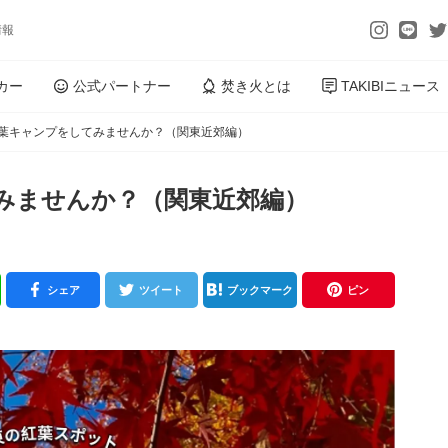
情報
カー
公式パートナー
焚き火とは
TAKIBIニュース
紅葉キャンプをしてみませんか？（関東近郊編）
てみませんか？（関東近郊編）
シェア
ツイート
ブックマーク
ピン