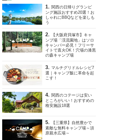
関西の日帰りグランピ
ング施設おすすめ20選！お
しゃれにBBQなどを楽しも
う
【大阪府貝塚市】キャ
ンプ場「渓流園地」はソロ
キャンパー必見！フリーサ
イトで直火OK！穴場の漆黒
の森キャンプ場
マルチグリドルレシピ7
選｜キャンプ飯に革命を起
こす！
関西のコテージは安い
ところがいい！おすすめの
格安施設18選
【三重県】自然豊かで
素敵な無料キャンプ場～須
原親水広場～