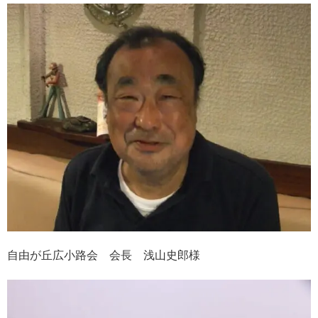
自由が丘広小路会 会長 浅山史郎様