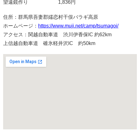
望遠鏡作り 1,836円
住所：群馬県吾妻郡嬬恋村干俣バラギ高原
ホームページ：
https://www.muji.net/camp/tsumagoi/
アクセス：関越自動車道 渋川伊香保IC 約62km
上信越自動車道 碓氷軽井沢IC 約50km