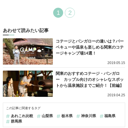
1
2
あわせて読みたい記事
コテージとバンガローの違いは？バー
ベキューや温泉も楽しめる関東のコテ
ージキャンプ場14選！
2019.05.15
関東のおすすめコテージ・バンガロ
ー カップル向けのオシャレなスポッ
トから温泉施設までご紹介！【前編】
2019.04.25
この記事に関連するタグ
あれこれ比較
山梨県
栃木県
神奈川県
福島県
群馬県