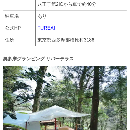
八王子第2ICから車で約40分
駐車場
あり
公式HP
FUREAI
住所
東京都西多摩郡檜原村3186
奥多摩グランピング リバーテラス