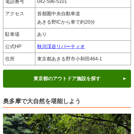
電話番号
042-596-5101
アクセス
首都圏中央自動車道
あきる野ICから車で約20分
駐車場
あり
公式HP
秋川渓谷リバーティオ
住所
東京都あきる野市小和田464-1
東京都のアウトドア施設を探す
奥多摩で大自然を堪能しよう