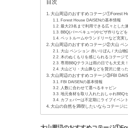
目次
大山周辺のおすすめコテージ①Forest Hou
Forest House DAISENの基本情報
最大23名まで利用できる広々とした
BBQ(バーベキュー)やピザ作りなど
ペットルームやランドリーなど充実
大山周辺のおすすめコテージ②大山 ペンシ
大山 ペンション 赤いりぼん / 大山
木のぬくもりを感じられるコテージ
専用BBQテラスは雨の日でも大丈夫
大山どり・大山豚などを贅沢に使っ
大山周辺のおすすめコテージ③FBI DAIS
FBI DAISENの基本情報
人数に合わせて選べるキャビン
地元食材を取り入れたおしゃれBBQ
カフェバーは不定期にライブイベン
大山の自然を満喫したいならコテージに
大山周辺のおすすめコテージ①Forest