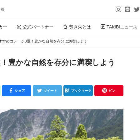
情報
カー
公式パートナー
焚き火とは
TAKIBIニュース
すすめコテージ3選！豊かな自然を存分に満喫しよう
選！豊かな自然を存分に満喫しよう
シェア
ツイート
ブックマーク
ピン