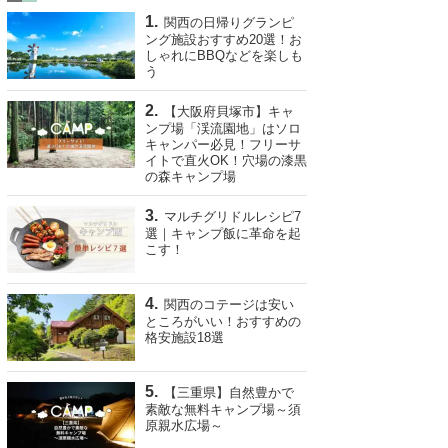
関西の日帰りグランピ
ング施設おすすめ20選！お
しゃれにBBQなどを楽しも
う
【大阪府貝塚市】キャ
ンプ場「渓流園地」はソロ
キャンパー必見！フリーサ
イトで直火OK！穴場の漆黒
の森キャンプ場
マルチグリドルレシピ7
選｜キャンプ飯に革命を起
こす！
関西のコテージは安い
ところがいい！おすすめの
格安施設18選
【三重県】自然豊かで
素敵な無料キャンプ場～須
原親水広場～