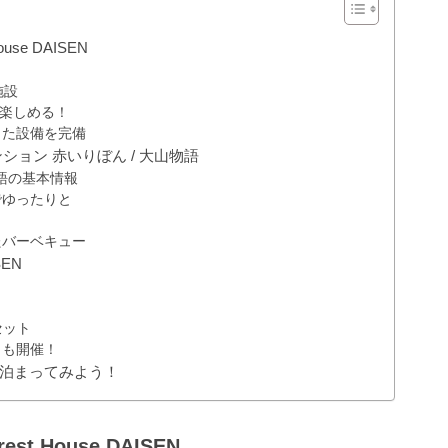
se DAISEN
施設
を楽しめる！
した設備を完備
ョン 赤いりぼん / 大山物語
物語の基本情報
でゆったりと
！
たバーベキュー
EN
セット
トも開催！
泊まってみよう！
 House DAISEN