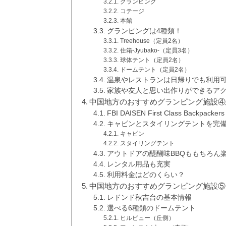
グランピング
コテージ
本館
グランピングは4種類！
Treehouse（定員2名）
住箱-Jyubako-（定員3名）
球体テント（定員2名）
ドームテント（定員2名）
温泉やレストランは日帰りでも利用
家族や友人と思い出作りができるア
中国地方のおすすめグランピング施設④鳥取県のFBI D
FBI DAISEN First Class Backpack
キャビンとスタイリングテントを完
キャビン
スタイリングテント
アウトドアの醍醐味BBQももちろん
レンタル用品も充実
利用料金はどのくらい？
中国地方のおすすめグランピング施設⑤
レドンド秋吉台の基本情報
選べる6種類のドームテント
ヒルビュー（丘側）