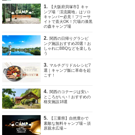
【大阪府貝塚市】キャ
ンプ場「渓流園地」はソロ
キャンパー必見！フリーサ
イトで直火OK！穴場の漆黒
の森キャンプ場
関西の日帰りグランピ
ング施設おすすめ20選！お
しゃれにBBQなどを楽しも
う
マルチグリドルレシピ7
選｜キャンプ飯に革命を起
こす！
関西のコテージは安い
ところがいい！おすすめの
格安施設18選
【三重県】自然豊かで
素敵な無料キャンプ場～須
原親水広場～