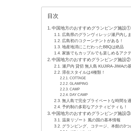
目次
中国地方のおすすめグランピング施設①
広島県のグランヴィレッジ瀬戸内し
広島初のコクーンテントがある！
地産地消にこだわったBBQは絶品
家族でもカップルでも楽しめるアク
中国地方のおすすめグランピング施設②岡山県
瀬戸内 貸切 無人島 KUJIRA-JIMA
滞在スタイルは4種類！
COTTAGE
GLAMPING
CAMP
DAY CAMP
無人島で完全プライベートな時間を
予約制の多彩なアクティビティも！
中国地方のおすすめグランピング施設③
温泉リゾート 風の国の基本情報
グランピング、コテージ、本館の3つ