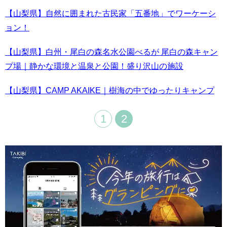
【山梨県】自然に囲まれた古民家「五番地」でワーケーシ
ョン！
【山梨県】白州・尾白の森名水公園べるが 尾白の森キャン
プ場｜静かな環境と温泉と公園！盛り沢山の施設
【山梨県】CAMP AKAIKE｜樹海の中でゆったりキャンプ
1
2