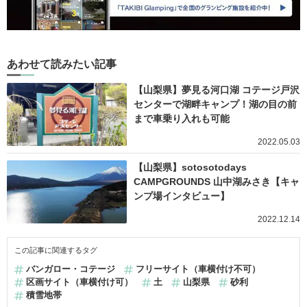
あわせて読みたい記事
【山梨県】夢見る河口湖 コテージ戸沢
センターで湖畔キャンプ！湖の目の前
まで車乗り入れも可能
2022.05.03
【山梨県】sotosotodays
CAMPGROUNDS 山中湖みさき【キャ
ンプ場インタビュー】
2022.12.14
この記事に関連するタグ
バンガロー・コテージ
フリーサイト（車横付け不可）
区画サイト（車横付け可）
土
山梨県
砂利
積雪地帯