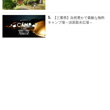
【三重県】自然豊かで素敵な無料
キャンプ場～須原親水広場～