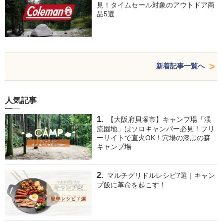
見！タイムセール対象のアウトドア商
品5選
新着記事一覧へ
人気記事
【大阪府貝塚市】キャンプ場「渓
流園地」はソロキャンパー必見！フリ
ーサイトで直火OK！穴場の漆黒の森
キャンプ場
マルチグリドルレシピ7選｜キャン
プ飯に革命を起こす！