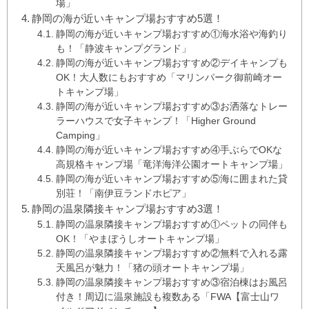
場」
静岡の海が近いキャンプ場おすすめ5選！
静岡の海が近いキャンプ場おすすめ①海水浴や海釣り
も！「静波キャンプグランド」
静岡の海が近いキャンプ場おすすめ②デイキャンプも
OK！大人数にもおすすめ「マリンパーク御前崎オー
トキャンプ場」
静岡の海が近いキャンプ場おすすめ③お洒落なトレー
ラーハウスで女子キャンプ！「Higher Ground
Camping」
静岡の海が近いキャンプ場おすすめ④手ぶらでOKな
高規格キャンプ場「竜洋海洋公園オートキャンプ場」
静岡の海が近いキャンプ場おすすめ⑤海に囲まれた貸
別荘！「南伊豆ランドホピア」
静岡の温泉隣接キャンプ場おすすめ3選！
静岡の温泉隣接キャンプ場おすすめ①ペットの同伴も
OK！「やまぼうしオートキャンプ場」
静岡の温泉隣接キャンプ場おすすめ②無料で入れる露
天風呂が魅力！「猪の頭オートキャンプ場」
静岡の温泉隣接キャンプ場おすすめ③宿泊棟はお風呂
付き！周辺に温泉施設も複数ある「FWA【富士山ワ