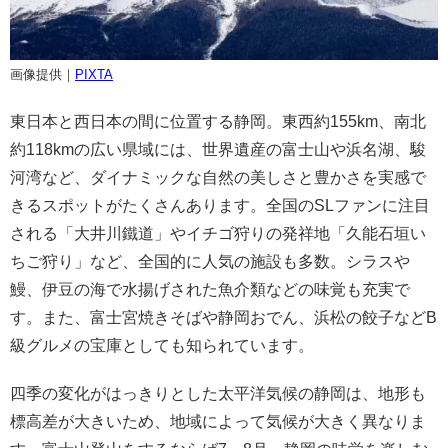
画像提供｜
PIXTA
東日本と西日本の間に位置する静岡。東西約155km、南北
約118kmの広い県域には、世界遺産の富士山や浜名湖、駿
河湾など、ダイナミックな自然の美しさと豊かさを実感で
きるスポットがたくさんあります。全国のSLファンに注目
される「大井川鐵道」やイチゴ狩りの発祥地「久能石垣い
ちご狩り」など、全国的に人気の施設も多数。シラスや
鰻、伊豆の海で水揚げされた魚介類などの味覚も充実で
す。また、富士宮焼きそばや静岡おでん、浜松の餃子などB
級グルメの宝庫としても知られています。
四季の変化がはっきりとした太平洋気候の静岡は、地形も
標高差が大きいため、地域によって気候が大きく異なりま