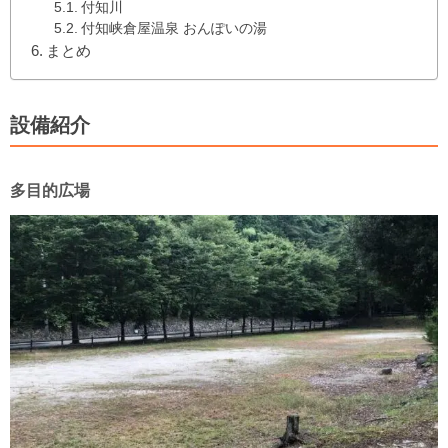
付知川
付知峡倉屋温泉 おんぽいの湯
まとめ
設備紹介
多目的広場