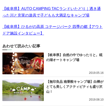
【岐阜県】AUTO CAMPING TACランドいたどり｜透き通
った川と充実の遊具で子どもも大満足なキャンプ場
【岐阜県】ひるがの高原 コテージパーク 四季の郷【アウト
ドア施設インタビュー】
あわせて読みたい記事
【岐阜県】自然の中でゆったりと。椛
の湖オートキャンプ場
2019.05.16
【無印良品 南乗鞍キャンプ場】白樺が
とても美しくアクティビティも盛り沢
山！
2019.08.10