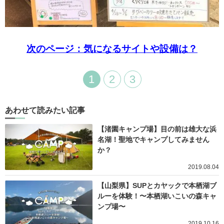
次のページ：気になるサイトや設備は？
1
2
3
あわせて読みたい記事
【渚園キャンプ場】目の前は雄大な浜
名湖！聖地でキャンプしてみません
か？
2019.08.04
【山梨県】SUPとカヤックで本栖湖ブ
ルーを体験！〜本栖湖いこいの森キャ
ンプ場〜
2019.10.16