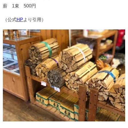
薪 1束 500円
（公式
HP
より引用）