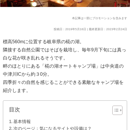
本記事は一部にプロモーションを含みます
投稿日：2019年5月16日 | 最終更新日：2023年2月24日
標高560mに位置する岐阜県の椛の湖。
隣接する自然公園ではそばを栽培し、毎年9月下旬には真っ
白な花が咲き乱れるそうです。
畔のほとりにある「椛の湖オートキャンプ場」は中央道の
中津川ICから約３0分。
四季折々の自然を感じることができる素敵なキャンプ場を
紹介します。
目次
基本情報
次のページ：気になるサイトや設備は？